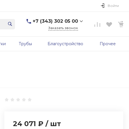
Войти
+7 (343) 302 05 00
Заказать звонок
+7 (343) 302 05 00
тки
Трубы
Благоустройство
Прочее
г. Екатеринбург, ул.
Первомайская, д. 56, 7
этаж, офис 705б
Пн-Пт: 9:00-17:00 Cб-Вс:
Выходной
sale@zavodgbk.su
24 071 ₽
/
шт