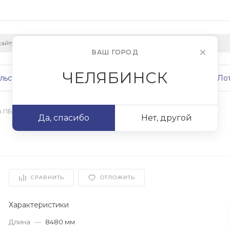
ВАШ ГОРОД
ЧЕЛЯБИНСК
льство
Плиты
Сваи
Фундаменты
Ло
я ПБ
/
ПБ 85.10-8
Да, спасибо
Нет, другой
СРАВНИТЬ
ОТЛОЖИТЬ
Характеристики
Длина
—
8480 мм