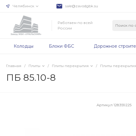
Челябинск
sale@zavodgbk.su
Работаем по всей
России
Колодцы
Блоки ФБС
Дорожное строите
Главная
/
Плиты
/
Плиты перекрытия
/
Плиты перекрыти
ПБ 85.10-8
Артикул
128359225