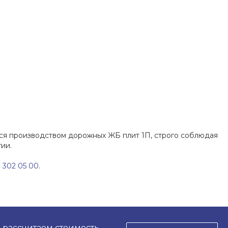
ся производством дорожных ЖБ плит 1П, строго соблюдая
ии.
) 302 05 00
.
, рассчитаем стоимость