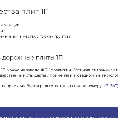
ства плит 1П
сплуатации
сть
именения в местах с плохим грунтом
ть дорожные плиты 1П
 1П можно на заводе ЖБК Уральский. Специалисты занимают
дарственные стандарты и применяя инновационные технолог
сь вопросы, мы будем рады ответить на них по номеру:
+7 (343
м о наших услугах, видах работ и типовых проектах