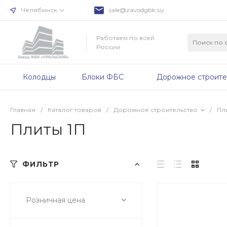
Челябинск
sale@zavodgbk.su
Работаем по всей
России
Колодцы
Блоки ФБС
Дорожное строите
Главная
/
Каталог товаров
/
Дорожное строительство
/
Пл
Плиты 1П
ФИЛЬТР
Розничная цена