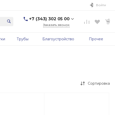
Войти
+7 (343) 302 05 00
Заказать звонок
+7 (343) 302 05 00
тки
Трубы
Благоустройство
Прочее
г. Екатеринбург, ул.
Первомайская, д. 56, 7
этаж, офис 705б
Пн-Пт: 9:00-17:00 Cб-Вс:
Выходной
sale@zavodgbk.su
Сортировка