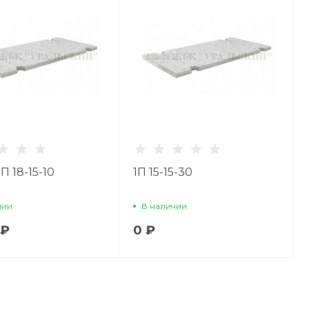
П 18-15-10
1П 15-15-30
чии
В наличии
 ₽
0 ₽