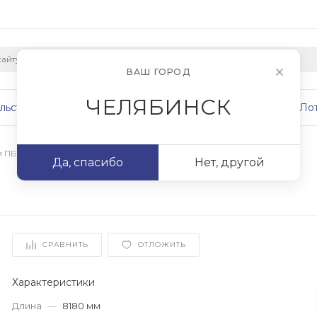
ВАШ ГОРОД
ЧЕЛЯБИНСК
льство
Плиты
Сваи
Фундаменты
Ло
я ПБ
/
ПБ 82.15-12,5
Да, спасибо
Нет, другой
СРАВНИТЬ
ОТЛОЖИТЬ
Характеристики
Длина
—
8180 мм