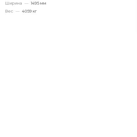
Ширина
—
1495 мм
Вес
—
4059 кг