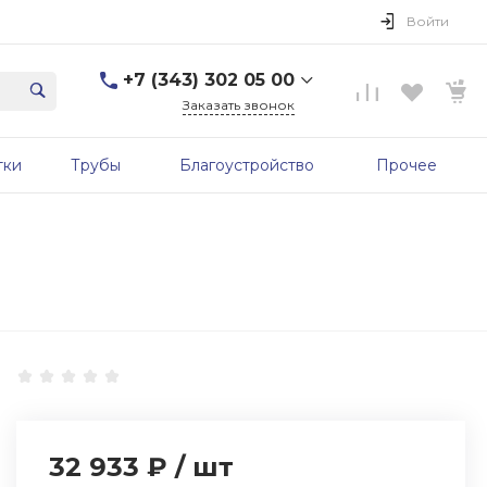
Войти
+7 (343) 302 05 00
Заказать звонок
+7 (343) 302 05 00
тки
Трубы
Благоустройство
Прочее
г. Екатеринбург, ул.
Первомайская, д. 56, 7
этаж, офис 705б
Пн-Пт: 9:00-17:00 Cб-Вс:
Выходной
sale@zavodgbk.su
32 933 ₽
/
шт