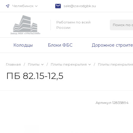
Челябинск
sale@zavodgbk.su
Работаем по всей
России
Колодцы
Блоки ФБС
Дорожное строите
Главная
/
Плиты
/
Плиты перекрытия
/
Плиты перекрыти
ПБ 82.15-12,5
Артикул
12835894