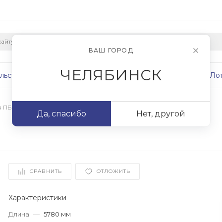
ВАШ ГОРОД
ЧЕЛЯБИНСК
льство
Плиты
Сваи
Фундаменты
Ло
я ПБ
/
ПБ 58.10-12,5
Да, спасибо
Нет, другой
СРАВНИТЬ
ОТЛОЖИТЬ
Характеристики
Длина
—
5780 мм