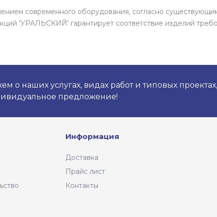
енением современного оборудования, согласно существующи
кций 'УРАЛЬСКИЙ' гарантирует соответствие изделий требо
м о наших услугах, видах работ и типовых проектах
дивидуальное предложение!
Информация
Доставка
Прайс лист
ьство
Контакты