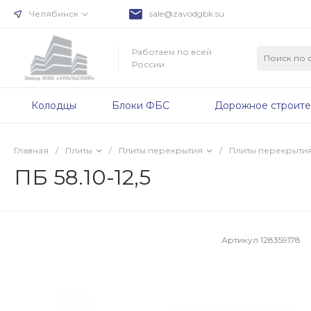
Челябинск
sale@zavodgbk.su
Работаем по всей
России
Колодцы
Блоки ФБС
Дорожное строите
Главная
/
Плиты
/
Плиты перекрытия
/
Плиты перекрыти
ПБ 58.10-12,5
Артикул
128359178