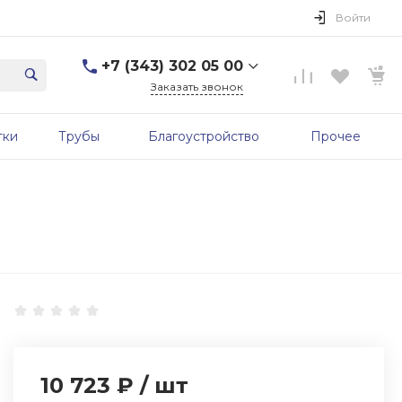
Войти
+7 (343) 302 05 00
Заказать звонок
+7 (343) 302 05 00
тки
Трубы
Благоустройство
Прочее
г. Екатеринбург, ул.
Первомайская, д. 56, 7
этаж, офис 705б
Пн-Пт: 9:00-17:00 Cб-Вс:
Выходной
sale@zavodgbk.su
10 723 ₽
/
шт