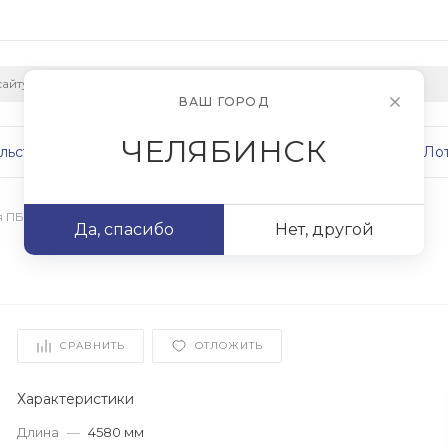
ВАШ ГОРОД
ЧЕЛЯБИНСК
льство
Плиты
Сваи
Фундаменты
Ло
я ПБ
/
ПБ 46.12-12,5
Да, спасибо
Нет, другой
СРАВНИТЬ
ОТЛОЖИТЬ
Характеристики
Длина
—
4580 мм