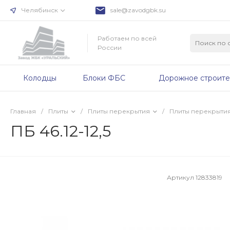
Челябинск
sale@zavodgbk.su
Работаем по всей
России
Колодцы
Блоки ФБС
Дорожное строите
Главная
/
Плиты
/
Плиты перекрытия
/
Плиты перекрыти
ПБ 46.12-12,5
Артикул
12833819