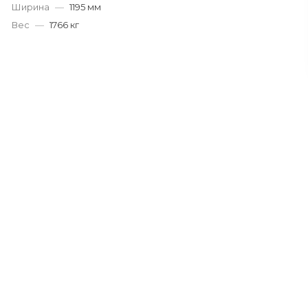
Ширина
—
1195 мм
Вес
—
1766 кг