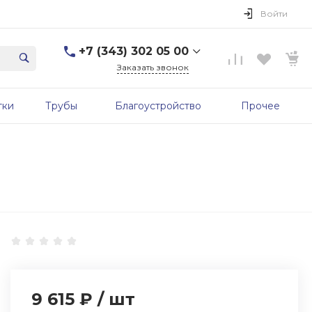
Войти
+7 (343) 302 05 00
Заказать звонок
+7 (343) 302 05 00
тки
Трубы
Благоустройство
Прочее
г. Екатеринбург, ул.
Первомайская, д. 56, 7
этаж, офис 705б
Пн-Пт: 9:00-17:00 Cб-Вс:
Выходной
sale@zavodgbk.su
9 615 ₽
/
шт