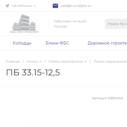
Челябинск
sale@zavodgbk.su
Работаем по всей
России
Колодцы
Блоки ФБС
Дорожное строите
Главная
/
Плиты
/
Плиты перекрытия
/
Плиты перекрыти
ПБ 33.15-12,5
Артикул
12834146