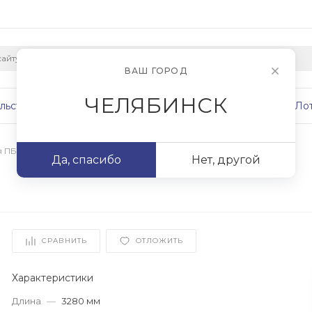
ВАШ ГОРОД
ЧЕЛЯБИНСК
льство
Плиты
Сваи
Фундаменты
Ло
я ПБ
/
ПБ 33.15-12,5
Да, спасибо
Нет, другой
СРАВНИТЬ
ОТЛОЖИТЬ
Характеристики
Длина
—
3280 мм