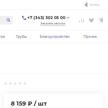
Войти
+7 (343) 302 05 00
Заказать звонок
+7 (343) 302 05 00
тки
Трубы
Благоустройство
Прочее
г. Екатеринбург, ул.
Первомайская, д. 56, 7
этаж, офис 705б
Пн-Пт: 9:00-17:00 Cб-Вс:
Выходной
sale@zavodgbk.su
8 159 ₽
/
шт