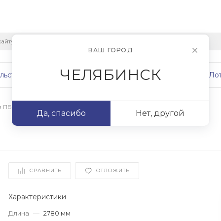
ВАШ ГОРОД
ЧЕЛЯБИНСК
льство
Плиты
Сваи
Фундаменты
Ло
я ПБ
/
ПБ 28.15-8
Да, спасибо
Нет, другой
СРАВНИТЬ
ОТЛОЖИТЬ
Характеристики
Длина
—
2780 мм