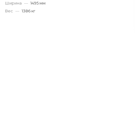
Ширина
—
1495 мм
Вес
—
1386 кг