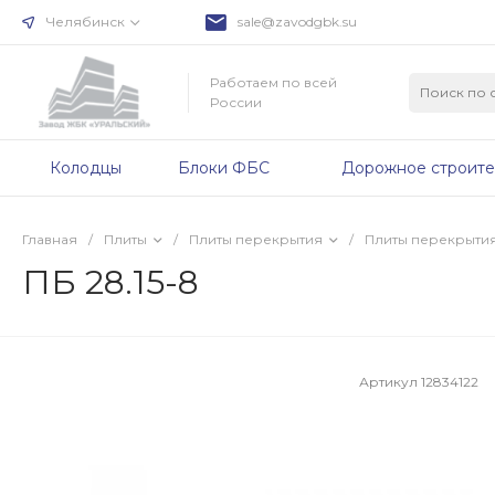
Челябинск
sale@zavodgbk.su
Работаем по всей
России
Колодцы
Блоки ФБС
Дорожное строите
Главная
/
Плиты
/
Плиты перекрытия
/
Плиты перекрыти
ПБ 28.15-8
Артикул
12834122