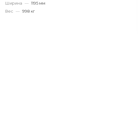
Ширина
—
1195 мм
Вес
—
998 кг