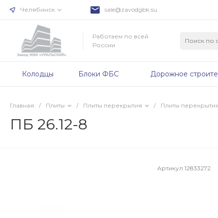
Челябинск
sale@zavodgbk.su
Работаем по всей
России
Колодцы
Блоки ФБС
Дорожное строите
Главная
/
Плиты
/
Плиты перекрытия
/
Плиты перекрыти
ПБ 26.12-8
Артикул
12833272