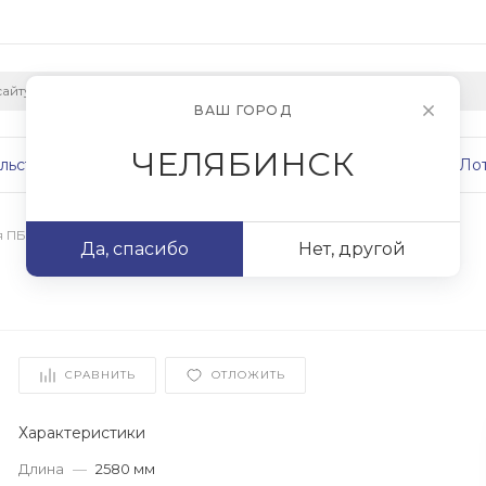
ВАШ ГОРОД
ЧЕЛЯБИНСК
льство
Плиты
Сваи
Фундаменты
Ло
я ПБ
/
ПБ 26.12-8
Да, спасибо
Нет, другой
СРАВНИТЬ
ОТЛОЖИТЬ
Характеристики
Длина
—
2580 мм