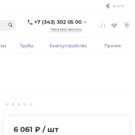
Войти
+7 (343) 302 05 00
Заказать звонок
+7 (343) 302 05 00
тки
Трубы
Благоустройство
Прочее
г. Екатеринбург, ул.
Первомайская, д. 56, 7
этаж, офис 705б
Пн-Пт: 9:00-17:00 Cб-Вс:
Выходной
sale@zavodgbk.su
6 061 ₽
/
шт