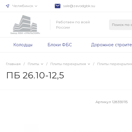
Челябинск
sale@zavodgbk.su
Работаем по всей
России
Колодцы
Блоки ФБС
Дорожное строите
Главная
/
Плиты
/
Плиты перекрытия
/
Плиты перекрыти
ПБ 26.10-12,5
Артикул
128359115