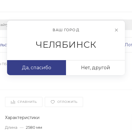
ВАШ ГОРОД
ЧЕЛЯБИНСК
льство
Плиты
Сваи
Фундаменты
Ло
я ПБ
/
ПБ 26.10-12,5
Да, спасибо
Нет, другой
СРАВНИТЬ
ОТЛОЖИТЬ
Характеристики
Длина
—
2580 мм