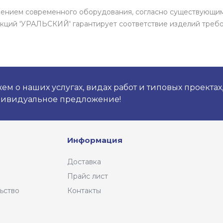
енением современного оборудования, согласно существующи
кций 'УРАЛЬСКИЙ' гарантирует соответствие изделий требо
м о наших услугах, видах работ и типовых проектах
дивидуальное предложение!
Информация
Доставка
Прайс лист
ьство
Контакты