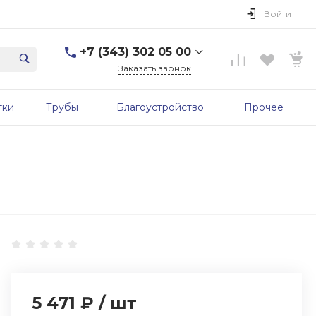
Войти
+7 (343) 302 05 00
Заказать звонок
+7 (343) 302 05 00
тки
Трубы
Благоустройство
Прочее
г. Екатеринбург, ул.
Первомайская, д. 56, 7
этаж, офис 705б
Пн-Пт: 9:00-17:00 Cб-Вс:
Выходной
sale@zavodgbk.su
5 471 ₽
/
шт