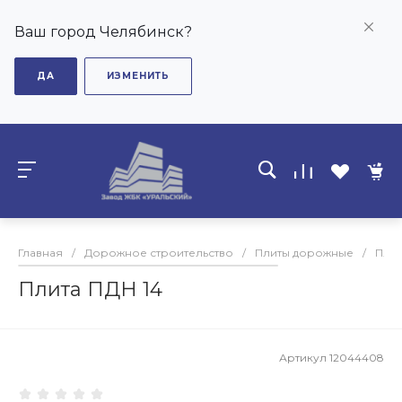
Ваш город Челябинск?
ДА
ИЗМЕНИТЬ
Главная
/
Дорожное строительство
/
Плиты дорожные
/
Пли
Плита ПДН 14
Артикул
12044408