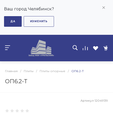
Ваш город Челябинск?
ДА
ИЗМЕНИТЬ
Главная
/
Плиты
/
Плиты опорные
/
ОП6.2-Т
ОП6.2-Т
Артикул
12049139