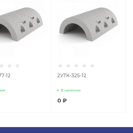
77-12
2УТК-325-12
чии
В наличии
0 ₽