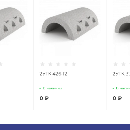
2УТК 426-12
2УТК 3
В наличии
В нали
0 ₽
0 ₽