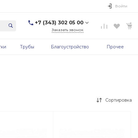
Войти
+7 (343) 302 05 00
Заказать звонок
+7 (343) 302 05 00
тки
Трубы
Благоустройство
Прочее
г. Екатеринбург, ул.
Первомайская, д. 56, 7
этаж, офис 705б
Пн-Пт: 9:00-17:00 Cб-Вс:
Выходной
sale@zavodgbk.su
Сортировка