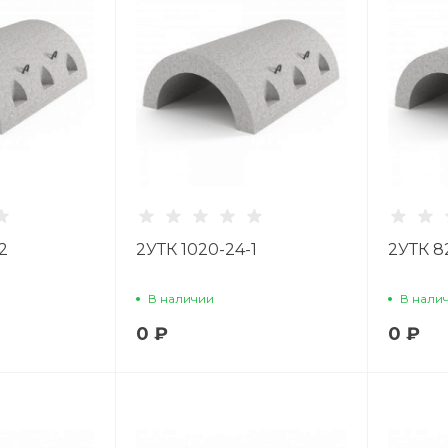
2
2УТК 1020-24-1
2УТК 8
В наличии
В нали
0 ₽
0 ₽