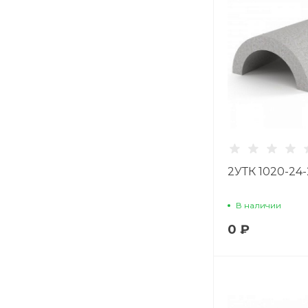
2УТК 1020-24-
В наличии
0 ₽