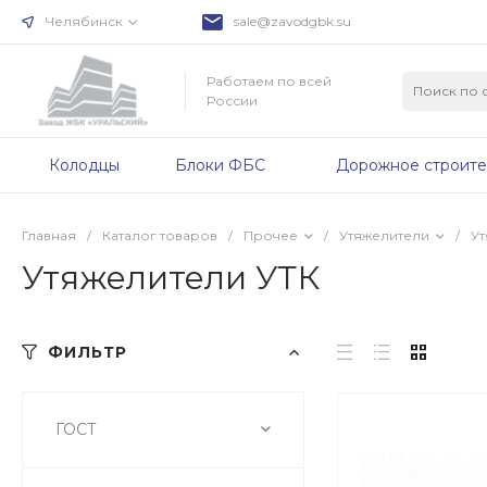
Челябинск
sale@zavodgbk.su
Работаем по всей
России
Колодцы
Блоки ФБС
Дорожное строите
Главная
/
Каталог товаров
/
Прочее
/
Утяжелители
/
Ут
Утяжелители УТК
ФИЛЬТР
ГОСТ