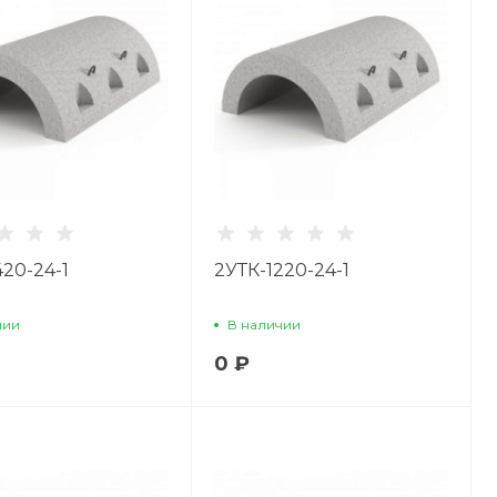
420-24-1
2УТК-1220-24-1
чии
В наличии
0 ₽