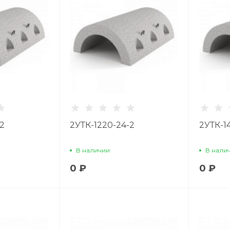
2
2УТК-1220-24-2
2УТК-1
В наличии
В нали
0 ₽
0 ₽