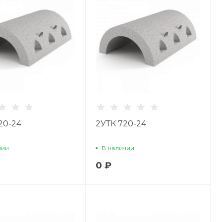
20-24
2УТК 720-24
чии
В наличии
0 ₽