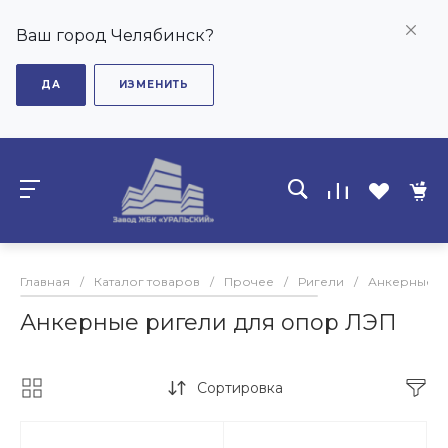
Ваш город Челябинск?
ДА
ИЗМЕНИТЬ
Главная
/
Каталог товаров
/
Прочее
/
Ригели
/
Анкерные р
Анкерные ригели для опор ЛЭП
Сортировка