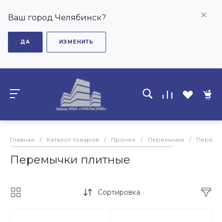
Ваш город Челябинск?
ДА
ИЗМЕНИТЬ
Главная
/
Каталог товаров
/
Прочее
/
Перемычки
/
Перемы
Перемычки плитные
Сортировка