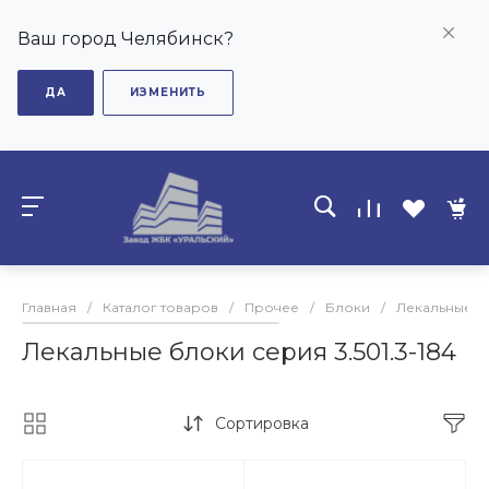
Ваш город Челябинск?
ДА
ИЗМЕНИТЬ
Главная
/
Каталог товаров
/
Прочее
/
Блоки
/
Лекальные б
Лекальные блоки серия 3.501.3-184
Сортировка