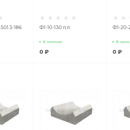
.501.3-186
Ф1-10-130 п.л.
Ф1-20-2
В наличии
В нали
0 ₽
0 ₽