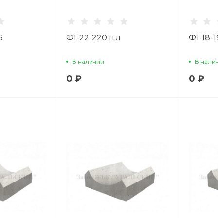
6
Ф1-22-220 п.л
Ф1-18-1
В наличии
В нали
0 ₽
0 ₽