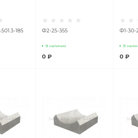
.501.3-185
Ф2-25-355
Ф1-30-2
В наличии
В нали
0 ₽
0 ₽