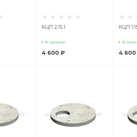
КЦП 2.15.1
КЦП 1.15
В наличии
В нали
4 600 ₽
4 600