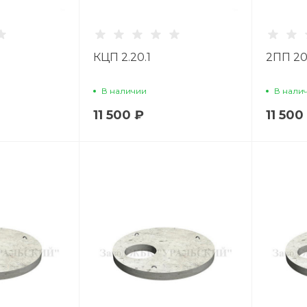
КЦП 2.20.1
2ПП 20
В наличии
В нали
11 500 ₽
11 500