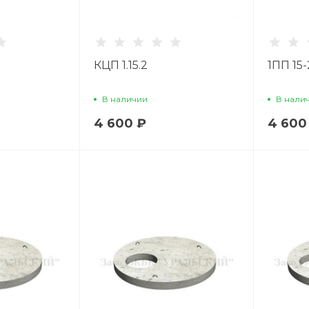
КЦП 1.15.2
1ПП 15-
В наличии
В нали
4 600 ₽
4 600