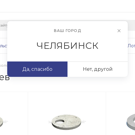
ВАШ ГОРОД
ЧЕЛЯБИНСК
льство
Плиты
Сваи
Фундаменты
Ло
колодцев
Да, спасибо
Нет, другой
ев