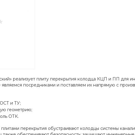
ский» реализует плиту перекрытия колодца КЦП и ПП для и
не являемся посредниками и поставляем их напрямую с прои
ОСТ и ТУ;
ую геометрию;
оль ОТК.
плитами перекрытия обустраивают колодцы системы канализ
ц также обеспечивают безопасность: защищают инженерные с