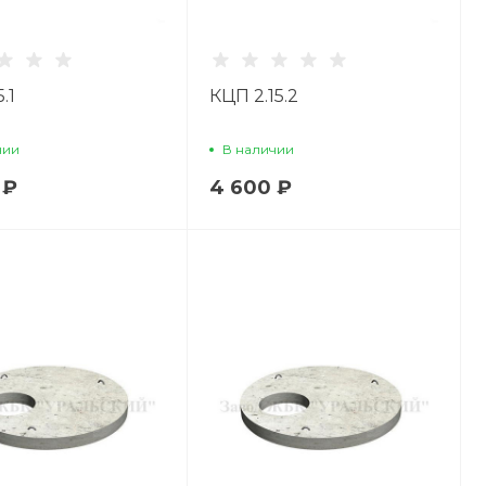
.1
КЦП 2.15.2
чии
В наличии
 ₽
4 600 ₽