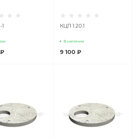
-1
КЦП 1.20.1
чии
В наличии
 ₽
9 100 ₽