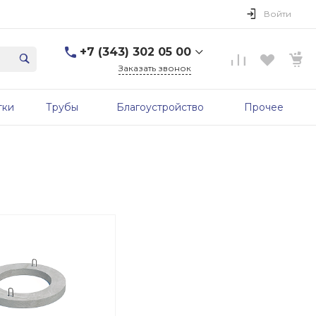
Войти
+7 (343) 302 05 00
Заказать звонок
+7 (343) 302 05 00
тки
Трубы
Благоустройство
Прочее
г. Екатеринбург, ул.
Первомайская, д. 56, 7
этаж, офис 705б
Пн-Пт: 9:00-17:00 Cб-Вс:
Выходной
sale@zavodgbk.su