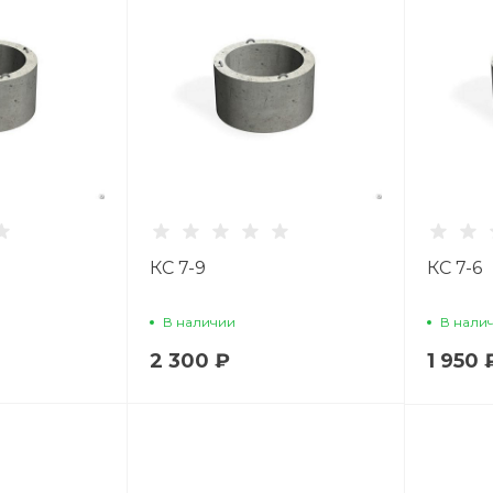
КС 7-9
КС 7-6
В наличии
В нали
2 300 ₽
1 950 