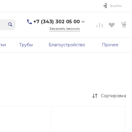
Войти
+7 (343) 302 05 00
Заказать звонок
+7 (343) 302 05 00
тки
Трубы
Благоустройство
Прочее
г. Екатеринбург, ул.
Первомайская, д. 56, 7
этаж, офис 705б
Пн-Пт: 9:00-17:00 Cб-Вс:
Выходной
sale@zavodgbk.su
Сортировка