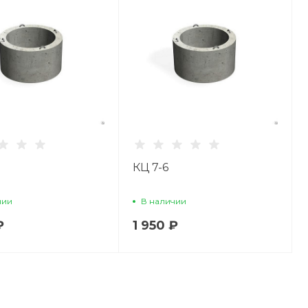
КЦ 7-6
чии
В наличии
₽
1 950 ₽