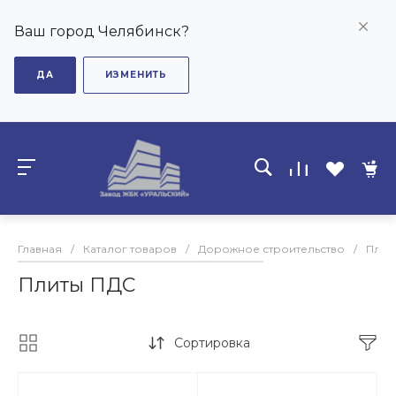
Ваш город Челябинск?
ДА
ИЗМЕНИТЬ
Главная
/
Каталог товаров
/
Дорожное строительство
/
Плит
Плиты ПДС
Сортировка